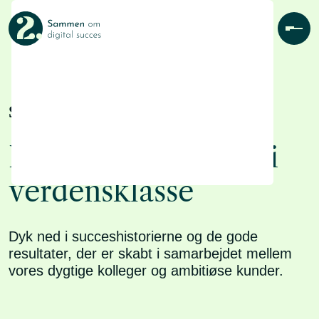
Skip
to
content
Pri
Få mere ud af din
Men
marketing
Tilmeld dig vores
Se vores cases
nyhedsbrev og værdifuld
indsigt og konkrete tips
direkte i din indbakke
Kundesamarbejder i
verdensklasse
Dyk ned i succeshistorierne og de gode
resultater, der er skabt i samarbejdet mellem
vores dygtige kolleger og ambitiøse kunder.