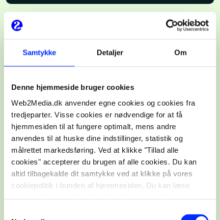
Samtykke
Detaljer
Om
Denne hjemmeside bruger cookies
Web2Media.dk anvender egne cookies og cookies fra
tredjeparter. Visse cookies er nødvendige for at få
hjemmesiden til at fungere optimalt, mens andre
Stolte vindere af flere
anvendes til at huske dine indstillinger, statistik og
internationale priser
målrettet markedsføring. Ved at klikke "Tillad alle
cookies" accepterer du brugen af alle cookies. Du kan
altid tilbagekalde dit samtykke ved at klikke på vores
Vi skaber ikke bare stærke cases – vi skaber
cookiepolitik i bunden af hjemmesiden. Du kan læse
resultater, der bliver anerkendt internationalt.
mere om brugen af cookies
her
, ligesom du kan læse
Sammen med vores kunder har vi vundet en
mere om vores behandling af personoplysninger
her
.
Samtykkevalg
række awards inden for både paid social og