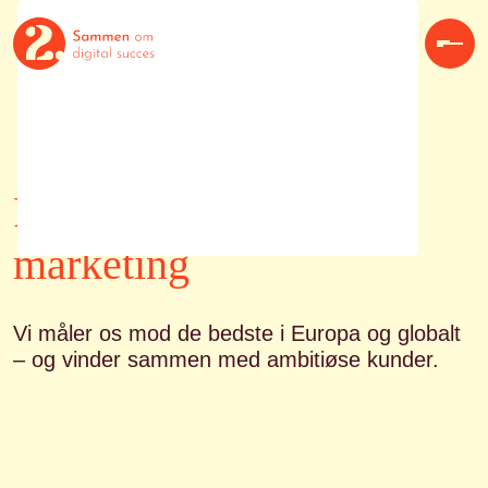
Skip
to
content
Prim
Få mere ud af din marketing
Men
Tilmeld dig vores
nyhedsbrev og værdifuld
indsigt og konkrete tips
direkte i din indbakke
Prisvindende digital
marketing
Vi måler os mod de bedste i Europa og globalt
– og vinder sammen med ambitiøse kunder.