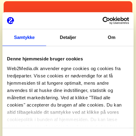
Google Premier Partner Awards 2022
“International Growth”
I samarbejde med
DK Company
Samtykke
Detaljer
Om
Denne hjemmeside bruger cookies
Web2Media.dk anvender egne cookies og cookies fra
tredjeparter. Visse cookies er nødvendige for at få
hjemmesiden til at fungere optimalt, mens andre
anvendes til at huske dine indstillinger, statistik og
målrettet markedsføring. Ved at klikke "Tillad alle
cookies" accepterer du brugen af alle cookies. Du kan
altid tilbagekalde dit samtykke ved at klikke på vores
cookiepolitik i bunden af hjemmesiden. Du kan læse
mere om brugen af cookies
her
, ligesom du kan læse
mere om vores behandling af personoplysninger
her
.
Samtykkevalg