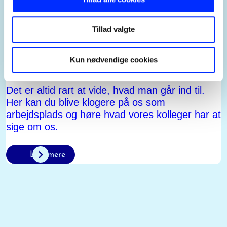
Tillad valgte
Kun nødvendige cookies
Lær os bedre at kende inden du søger
Det er altid rart at vide, hvad man går ind til.
Her kan du blive klogere på os som
arbejdsplads og høre hvad vores kolleger har at
sige om os.
Læs mere