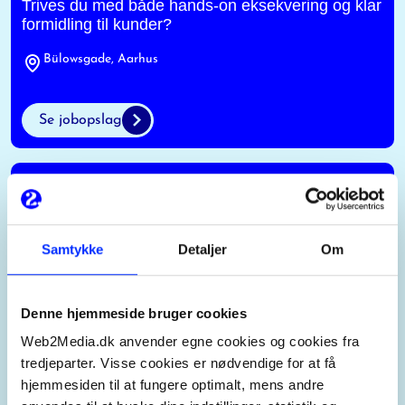
Trives du med både hands-on eksekvering og klar
formidling til kunder?
Bülowsgade, Aarhus
Se jobopslag
Senior Paid Social Specialist
Vil du bringe dine Paid Social-evner i spil hos et
Samtykke
Detaljer
Om
digitalt marketing bureau med stærk kultur, høje
ambitioner og masser af frihed under ansvar?
Denne hjemmeside bruger cookies
Bülowsgade, Aarhus
Web2Media.dk anvender egne cookies og cookies fra
tredjeparter. Visse cookies er nødvendige for at få
Se jobopslag
hjemmesiden til at fungere optimalt, mens andre