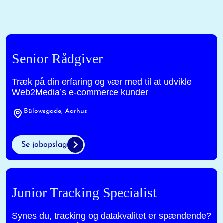
Senior Rådgiver
Træk på din erfaring og vær med til at udvikle
Web2Media’s e-commerce kunder
Bülowsgade, Aarhus
Se jobopslag
Junior Tracking Specialist
Synes du, tracking og datakvalitet er spændende?