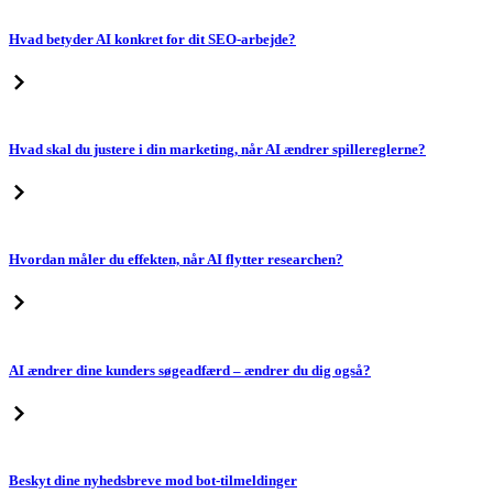
Hvad betyder AI konkret for dit SEO-arbejde?
Hvad skal du justere i din marketing, når AI ændrer spillereglerne?
Hvordan måler du effekten, når AI flytter researchen?
AI ændrer dine kunders søgeadfærd – ændrer du dig også?
Beskyt dine nyhedsbreve mod bot-tilmeldinger