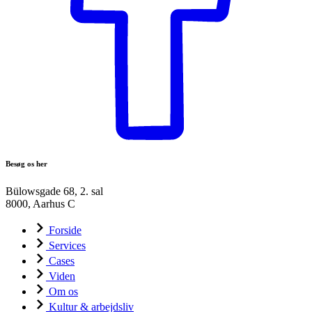
Besøg os her
Bülowsgade 68, 2. sal
8000, Aarhus C
Forside
Services
Cases
Viden
Om os
Kultur & arbejdsliv