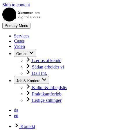
Skip to content
Primary Menu
Services
Cases
Viden
Om os
Lær os at kende
Sådan arbejder vi
Dall Int.
Job & Karriere
Kultur & arbejdsliv
Praktikantforløb
Ledige stillinger
da
en
Kontakt