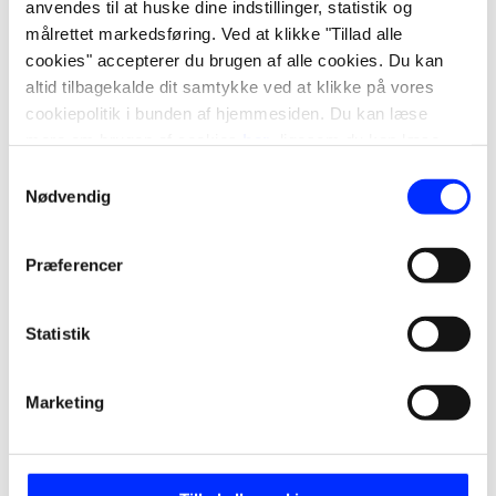
anvendes til at huske dine indstillinger, statistik og
målrettet markedsføring. Ved at klikke "Tillad alle
cookies" accepterer du brugen af alle cookies. Du kan
altid tilbagekalde dit samtykke ved at klikke på vores
cookiepolitik i bunden af hjemmesiden. Du kan læse
mere om brugen af cookies
her
, ligesom du kan læse
mere om vores behandling af personoplysninger
her
.
Samtykkevalg
Nødvendig
Præferencer
Statistik
Marketing