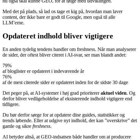
nu også skal kunne GEO, for at følge med udviklingen.
Med det på plads, så lad os tage et kig på, hvordan man laver
content, der ikke bare er godt til Google, men også til alle
LLM’erne.
Opdateret indhold bliver vigtigere
En anden tydelig tendens handler om freshness. Når man analyserer
de sider, der oftest bliver citeret i AI-svar, ser man blandt andet:
79%
af bloglister er opdateret i indeværende år
76%
af de mest citerede sider er opdateret inden for de sidste 30 dage
Det peger på, at AI-systemer i høj grad prioriterer
aktuel viden
. Og
derfor bliver vedligeholdelse af eksisterende indhold vigtigere end
tidligere.
Du bør derfor sørge for at opdatere dine guides, statistikker og
trends løbende. Eller at udgive nyt indhold, der kan ”overskrive” det
gamle og sikre
freshness
.
AI betyder altså, at GEO-indsatsen både handler om at producere