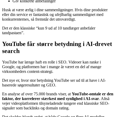
Giv konkrete anbefalinger
Husk at være ærlig i dine sammenligninger. Hvis dine produkter
eller din service er fantastisk og ufejlbarlig sammenlignet med
konkurrenternes, så fremstår det utroværdigt.
Det er den klassiske “kun 9 ud af 10 tandlæger anbefaler
tandpastaen”.
YouTube får større betydning i AI-drevet
search
YouTube har længe haft en rolle i SEO. Videoer kan ranke i
Google, og platformen har i mange år været en del af mange
virksomheders content-strategi.
Det nye er, hvor stor betydning YouTube ser ud til at have i AI-
baserede søgeresultater og GEO.
En analyse af over 75.000 brands viser, at
YouTube-omtale er den
faktor, der korrelerer stærkest med synlighed i AI-svar
. Altså
vejer videoplatformen tilsyneladende tungere end klassiske SEO-
signaler som backlinks og domain rating.
Det skyldes blandt andet, at både Google og flere AI-modeller