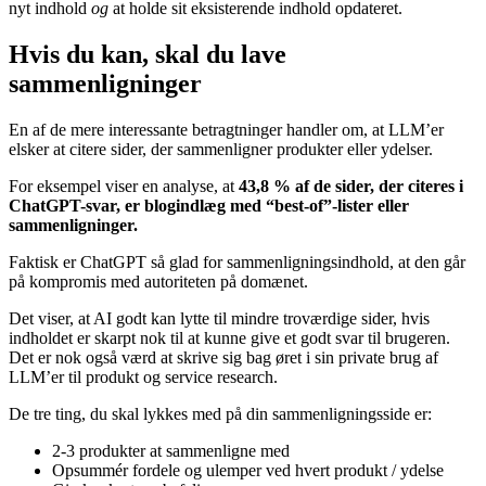
nyt indhold
og
at holde sit eksisterende indhold opdateret.
Hvis du kan, skal du lave
sammenligninger
En af de mere interessante betragtninger handler om, at LLM’er
elsker at citere sider, der sammenligner produkter eller ydelser.
For eksempel viser en analyse, at
43,8 % af de sider, der citeres i
ChatGPT-svar, er blogindlæg med “best-of”-lister eller
sammenligninger.
Faktisk er ChatGPT så glad for sammenligningsindhold, at den går
på kompromis med autoriteten på domænet.
Det viser, at AI godt kan lytte til mindre troværdige sider, hvis
indholdet er skarpt nok til at kunne give et godt svar til brugeren.
Det er nok også værd at skrive sig bag øret i sin private brug af
LLM’er til produkt og service research.
De tre ting, du skal lykkes med på din sammenligningsside er:
2-3 produkter at sammenligne med
Opsummér fordele og ulemper ved hvert produkt / ydelse