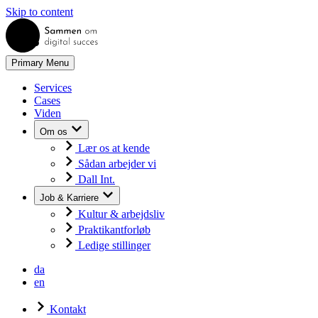
Skip to content
Primary Menu
Services
Cases
Viden
Om os
Lær os at kende
Sådan arbejder vi
Dall Int.
Job & Karriere
Kultur & arbejdsliv
Praktikantforløb
Ledige stillinger
da
en
Kontakt