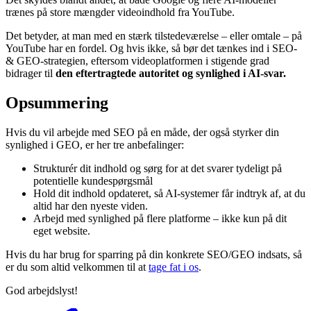
trænes på store mængder videoindhold fra YouTube.
Det betyder, at man med en stærk tilstedeværelse – eller omtale – på
YouTube har en fordel. Og hvis ikke, så bør det tænkes ind i SEO-
& GEO-strategien, eftersom videoplatformen i stigende grad
bidrager til
den eftertragtede autoritet og synlighed i AI-svar.
Opsummering
Hvis du vil arbejde med SEO på en måde, der også styrker din
synlighed i GEO, er her tre anbefalinger:
Strukturér dit indhold og sørg for at det svarer tydeligt på
potentielle kundespørgsmål
Hold dit indhold opdateret, så AI-systemer får indtryk af, at du
altid har den nyeste viden.
Arbejd med synlighed på flere platforme – ikke kun på dit
eget website.
Hvis du har brug for sparring på din konkrete SEO/GEO indsats, så
er du som altid velkommen til at
tage fat i os
.
God arbejdslyst!