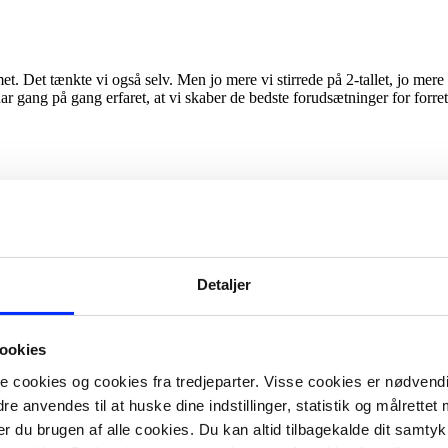
. Det tænkte vi også selv. Men jo mere vi stirrede på 2-tallet, jo mere b
har gang på gang erfaret, at vi skaber de bedste forudsætninger for forr
Detaljer
ookies
ookies og cookies fra tredjeparter. Visse cookies er nødvendig
e anvendes til at huske dine indstillinger, statistik og målrettet
rer du brugen af alle cookies. Du kan altid tilbagekalde dit samty
en, fordi den repræsenterer vores faglighed og digitale håndværk. For at 