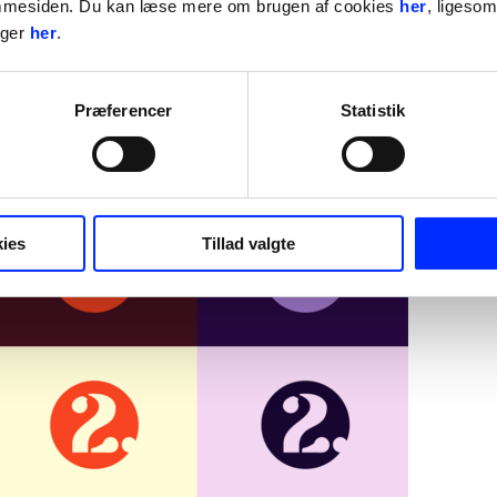
ker, som vi er specialister.
jemmesiden. Du kan læse mere om brugen af cookies
her
, ligeso
nger
her
.
Præferencer
Statistik
ies
Tillad valgte