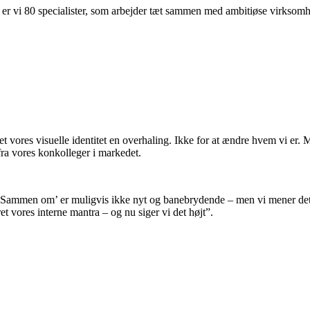
er vi 80 specialister, som arbejder tæt sammen med ambitiøse virksomhede
vores visuelle identitet en overhaling. Ikke for at ændre hvem vi er. Me
fra vores konkolleger i markedet.
’Sammen om’ er muligvis ikke nyt og banebrydende – men vi mener det op
 vores interne mantra – og nu siger vi det højt”.