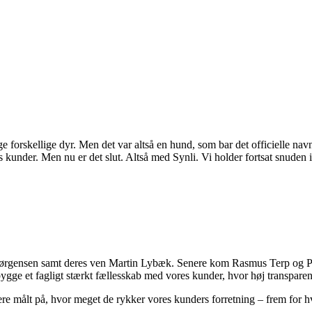
e forskellige dyr. Men det var altså en hund, som bar det officielle nav
s kunder. Men nu er det slut. Altså med Synli. Vi holder fortsat snuden i
rgensen samt deres ven Martin Lybæk. Senere kom Rasmus Terp og Peter 
gge et fagligt stærkt fællesskab med vores kunder, hvor høj transparens
ivere målt på, hvor meget de rykker vores kunders forretning – frem for 