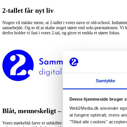
2-tallet får nyt liv
Nogen vil måske mene, at 2-tallet i vores navn er old-school. Indrømmet
samarbejde. Og to til at skabe noget større end solo-præstationen. Vi 
derfor holder vi fast i vores 2-tal, og giver et endda et større fokus.
Samtykke
Denne hjemmeside bruger c
Web2Media.dk anvender egne c
Blåt, menneskeligt – og lidt nørdet
at fungere optimalt, mens andr
"Tillad alle cookies" accepte
Vores mørkeblå farve er udskiftet med en ren digital blå. Vi har valgt d