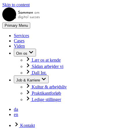
Skip to content
Primary Menu
Services
Cases
Viden
Om os
Lær os at kende
Sådan arbejder vi
Dall Int.
Job & Karriere
Kultur & arbejdsliv
Praktikantforløb
Ledige stillinger
da
en
Kontakt