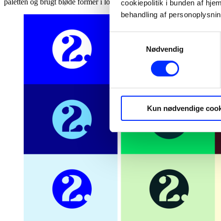
paletten og brugt bløde former i logoet – for vi er lige så meget mennes
cookiepolitik i bunden af h
behandling af personoplysni
Samtykkevalg
Nødvendig
Kun nødvendige cook