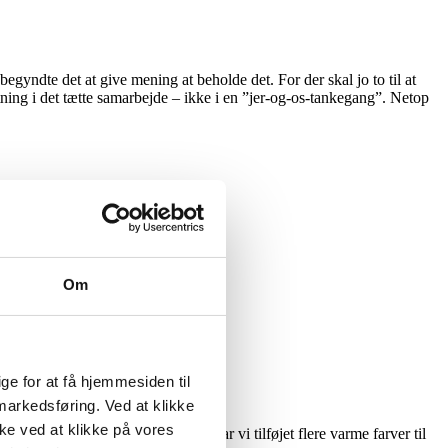
egyndte det at give mening at beholde det. For der skal jo to til at
etning i det tætte samarbejde – ikke i en ”jer-og-os-tankegang”. Netop
Om
e for at få hjemmesiden til
 markedsføring. Ved at klikke
kke ved at klikke på vores
afbalancere vores udtryk, har vi har vi tilføjet flere varme farver til