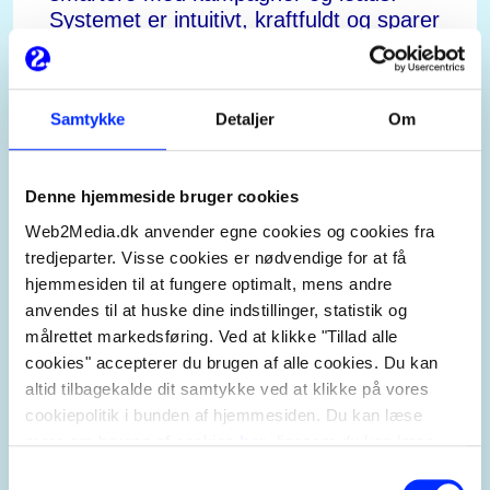
Systemet er intuitivt, kraftfuldt og sparer
os tid, samtidig med at vi genererer
flere leads. Web2Media er en stærk
partner, der rådgiver, inddrager og
Samtykke
Detaljer
Om
hjælper os med at realisere
mulighederne."
Denne hjemmeside bruger cookies
Lotte Sørensen
Web2Media.dk anvender egne cookies og cookies fra
Marketing Coordinator, Royal Greenland
tredjeparter. Visse cookies er nødvendige for at få
hjemmesiden til at fungere optimalt, mens andre
anvendes til at huske dine indstillinger, statistik og
målrettet markedsføring. Ved at klikke "Tillad alle
cookies" accepterer du brugen af alle cookies. Du kan
altid tilbagekalde dit samtykke ved at klikke på vores
cookiepolitik i bunden af hjemmesiden. Du kan læse
mere om brugen af cookies
her
, ligesom du kan læse
mere om vores behandling af personoplysninger
her
.
Samtykkevalg