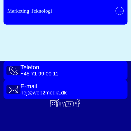
Marketing Teknologi
Telefon
+45 71 99 00 11
E-mail
hej@web2media.dk