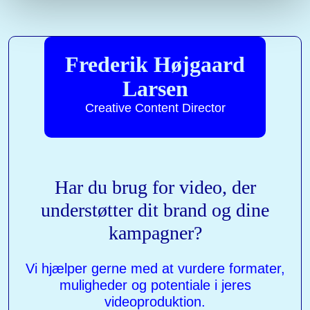
Frederik Højgaard
Larsen
Creative Content Director
Har du brug for video, der
understøtter dit brand og dine
kampagner?
Vi hjælper gerne med at vurdere formater,
muligheder og potentiale i jeres
videoproduktion.