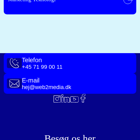
Telefon
+45 71 99 00 11
E-mail
hej@web2media.dk
Besøg os her