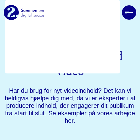
Skip
to
content
Prim
Få mere ud af din marketing
Men
Tilmeld dig vores
Fang dine kunders
nyhedsbrev og værdifuld
indsigt og konkrete tips
opmærksomhed med
direkte i din indbakke
video
Har du brug for nyt videoindhold? Det kan vi
heldigvis hjælpe dig med, da vi er eksperter i at
producere indhold, der engagerer dit publikum
fra start til slut. Se eksempler på vores arbejde
her.