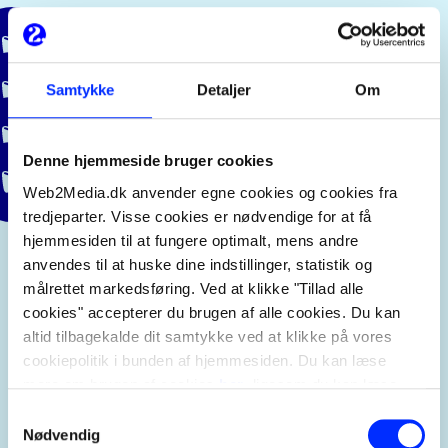
Bog & idé
Samtykke
Detaljer
Om
Legekæden
Dansk Niels Bo
Denne hjemmeside bruger cookies
Web2Media.dk anvender egne cookies og cookies fra
Palsgaard
tredjeparter. Visse cookies er nødvendige for at få
hjemmesiden til at fungere optimalt, mens andre
anvendes til at huske dine indstillinger, statistik og
målrettet markedsføring. Ved at klikke "Tillad alle
cookies" accepterer du brugen af alle cookies. Du kan
altid tilbagekalde dit samtykke ved at klikke på vores
cookiepolitik i bunden af hjemmesiden. Du kan læse
mere om brugen af cookies
her
, ligesom du kan læse
mere om vores behandling af personoplysninger
her
.
Samtykkevalg
Nødvendig