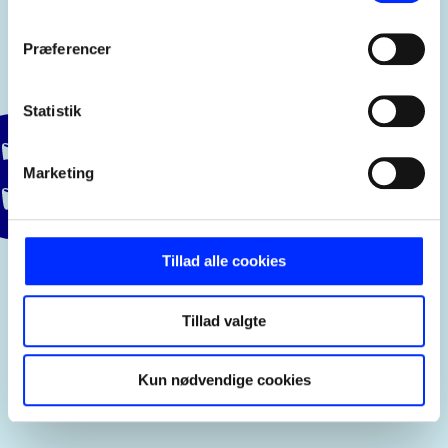
Testimonials
Præferencer
Byg troværdighed med ægte kundeoplevelser,
der viser værdien af dit produkt eller service.
Statistik
Dansk IT
Marketing
B&O + WakeUpData
Tillad alle cookies
Tillad valgte
Kun nødvendige cookies